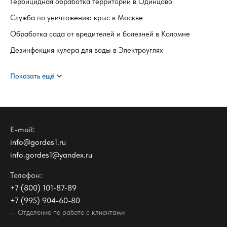
Гербицидная обработка территории в Одинцово
Служба по уничтожению крыс в Москве
Обработка сада от вредителей и болезней в Коломне
Дезинфекция кулера для воды в Электроуглях
expand_more
Показать ещё
E-mail:
info@gordes1.ru
info.gordes1@yandex.ru
Телефон:
+7 (800) 101-87-89
+7 (995) 904-60-80
— Отделение по работе с клиентами